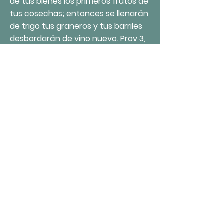
de tus bienes los primeros frutos de
tus cosechas; entonces se llenarán
de trigo tus graneros y tus barriles
desbordarán de vino nuevo. Prov 3,
9-10
Iglesia Anglicana
“Todos los Santos”
4040 East 91st Street,
Tulsa, OK. 74137
Horario de oficina: martes a
viernes: 9am -1pm
Donación
©2020 por Todos Los Santos